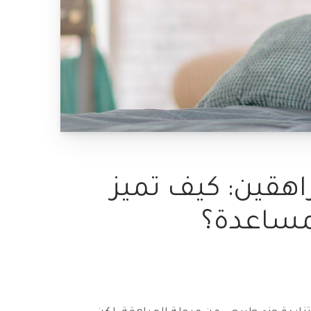
اهقين: كيف تميز
مساعدة؟