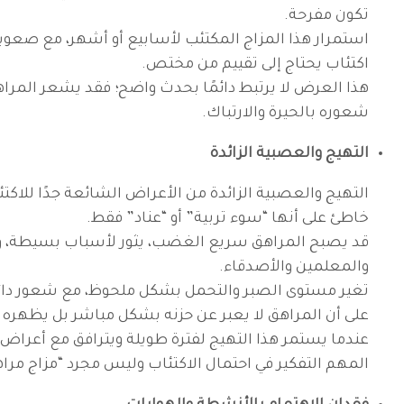
تكون مفرحة.
استمرار هذا المزاج المكتئب لأسابيع أو أشهر، مع صعوبة 
اكتئاب يحتاج إلى تقييم من مختص.
هذا العرض لا يرتبط دائمًا بحدث واضح؛ فقد يشعر المرا
شعوره بالحيرة والارتباك.
التهيج والعصبية الزائدة
التهيج والعصبية الزائدة من الأعراض الشائعة جدًا للاكتئ
خاطئ على أنها “سوء تربية” أو “عناد” فقط.
قد يصبح المراهق سريع الغضب، يثور لأسباب بسيطة، وير
والمعلمين والأصدقاء.
تغير مستوى الصبر والتحمل بشكل ملحوظ، مع شعور دائم ب
على أن المراهق لا يعبر عن حزنه بشكل مباشر بل يظهره
عندما يستمر هذا التهيج لفترة طويلة ويترافق مع أعراض 
المهم التفكير في احتمال الاكتئاب وليس مجرد “مزاج مرا